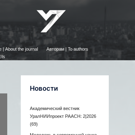
| About the journal
Авторам | To authors
cts
Новости
Академический вестник
УралНИИпроект РААСН: 2|2026
(69)
Молодежь в современной науке