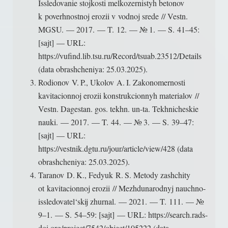
Issledovanie stojkosti melkozernistyh betonov
k poverhnostnoj erozii v vodnoj srede // Vestn.
MGSU. — 2017. — T. 12. — № 1. — S. 41–45:
[sajt] — URL:
https://vufind.lib.tsu.ru/Record/tsuab.23512/Details
(data obrashcheniya: 25.03.2025).
Rodionov V. P., Ukolov A. I. Zakonomernosti
kavitacionnoj erozii konstrukcionnyh materialov //
Vestn. Dagestan. gos. tekhn. un-ta. Tekhnicheskie
nauki. — 2017. — T. 44. — № 3. — S. 39–47:
[sajt] — URL:
https://vestnik.dgtu.ru/jour/article/view/428 (data
obrashcheniya: 25.03.2025).
Taranov D. K., Fedyuk R. S. Metody zashchity
ot kavitacionnoj erozii // Mezhdunarodnyj nauchno-
issledovatel‘skij zhurnal. — 2021. — T. 111. — №
9–1. — S. 54–59: [sajt] — URL: https://search.rads-
doi.org/project/7542/object/105222 (data