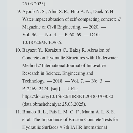
25.03.2025).
Ayoob N. S., Abid S. R., Hilo A. N., Daek Y. H.
Water-impact abrasion of self-compacting concrete //
Magazine of Civil Engineering. — 2020. —
Vol. 96. — No. 4. — P. 60–69. — DOI:
10.18720/MCE.96.5.
Bayazıt Y., Karakurt C., Bakış R. Abrasion of
Concrete on Hydraulic Structures with Underwater
Method // International Journal of Innovative
Research in Science, Engineering and
Technology. — 2018. — Vol. 7. — No. 3. —
P. 2469–2474: [sajt] — URL:
https://doi.org/10.15680/IJIRSET.2018.0703080
(data obrashcheniya: 25.03.2025).
Branco R. L., Fais L. M. C. F., Matim A. L. S. S.
et al. The Importance of Erosion Concrete Tests for
Hydraulic Surfaces // 7th IAHR International