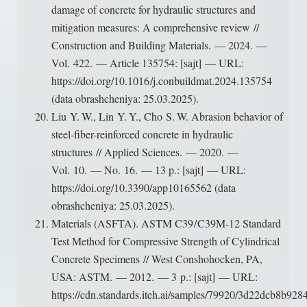
damage of concrete for hydraulic structures and
mitigation measures: A comprehensive review //
Construction and Building Materials. — 2024. —
Vol. 422. — Article 135754: [sajt] — URL:
https://doi.org/10.1016 /j.conbuildmat.2024.135754
(data obrashcheniya: 25.03.2025).
Liu Y. W., Lin Y. Y., Cho S. W. Abrasion behavior of
steel-fiber-reinforced concrete in hydraulic
structures // Applied Sciences. — 2020. —
Vol. 10. — No. 16. — 13 p.: [sajt] — URL:
https://doi.org/10.3390/app10165562 (data
obrashcheniya: 25.03.2025).
Materials (ASFTA). ASTM C39 / C39M-12 Standard
Test Method for Compressive Strength of Cylindrical
Concrete Specimens // West Conshohocken, PA,
USA: ASTM. — 2012. — 3 p.: [sajt] — URL:
https://cdn.standards.iteh.ai/samples/79920/3d22dcb8