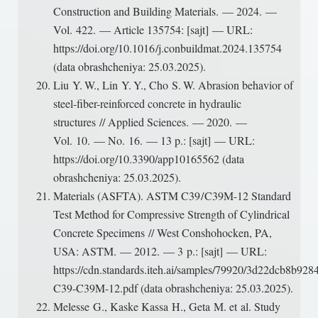
Construction and Building Materials. — 2024. —
Vol. 422. — Article 135754: [sajt] — URL:
https://doi.org/10.1016 /j.conbuildmat.2024.135754
(data obrashcheniya: 25.03.2025).
Liu Y. W., Lin Y. Y., Cho S. W. Abrasion behavior of
steel-fiber-reinforced concrete in hydraulic
structures // Applied Sciences. — 2020. —
Vol. 10. — No. 16. — 13 p.: [sajt] — URL:
https://doi.org/10.3390/app10165562 (data
obrashcheniya: 25.03.2025).
Materials (ASFTA). ASTM C39 / C39M-12 Standard
Test Method for Compressive Strength of Cylindrical
Concrete Specimens // West Conshohocken, PA,
USA: ASTM. — 2012. — 3 p.: [sajt] — URL:
https://cdn.standards.iteh.ai/samples/79920/3d22dcb8
C39‑C39M-12.pdf (data obrashcheniya: 25.03.2025).
Melesse G., Kaske Kassa H., Geta M. et al. Study