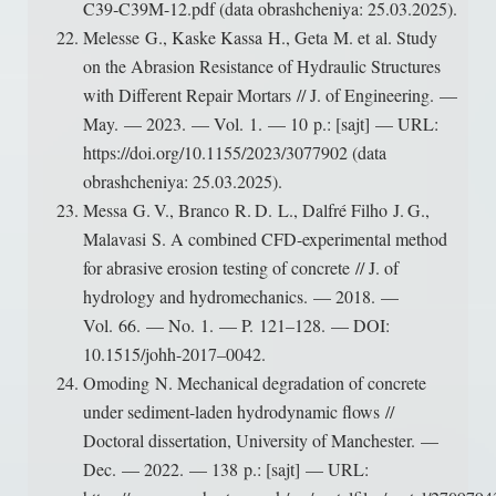
C39‑C39M-12.pdf (data obrashcheniya: 25.03.2025).
Melesse G., Kaske Kassa H., Geta M. et al. Study
on the Abrasion Resistance of Hydraulic Structures
with Different Repair Mortars // J. of Engineering. —
May. — 2023. — Vol. 1. — 10 p.: [sajt] — URL:
https://doi.org/10.1155/2023/3077902 (data
obrashcheniya: 25.03.2025).
Messa G. V., Branco R. D. L., Dalfré Filho J. G.,
Malavasi S. A combined CFD-experimental method
for abrasive erosion testing of concrete // J. of
hydrology and hydromechanics. — 2018. —
Vol. 66. — No. 1. — P. 121–128. — DOI:
10.1515/johh-2017–0042.
Omoding N. Mechanical degradation of concrete
under sediment-laden hydrodynamic flows //
Doctoral dissertation, University of Manchester. —
Dec. — 2022. — 138 p.: [sajt] — URL: