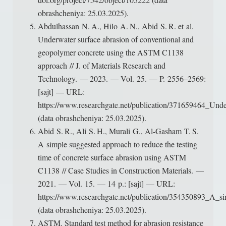
obrashcheniya: 25.03.2025).
Abdulhassan N. A., Hilo A. N., Abid S. R. et al.
Underwater surface abrasion of conventional and
geopolymer concrete using the ASTM C1138
approach // J. of Materials Research and
Technology. — 2023. — Vol. 25. — P. 2556–2569:
[sajt] — URL:
https://www.researchgate.net/publication/371659464_
(data obrashcheniya: 25.03.2025).
Abid S. R., Ali S. H., Murali G., Al-Gasham T. S.
A simple suggested approach to reduce the testing
time of concrete surface abrasion using ASTM
C1138 // Case Studies in Construction Materials. —
2021. — Vol. 15. — 14 p.: [sajt] — URL:
https://www.researchgate.net/publication/354350893_A_
(data obrashcheniya: 25.03.2025).
ASTM. Standard test method for abrasion resistance