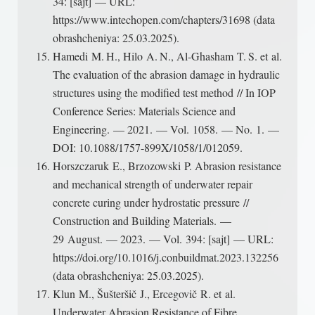
34: [sajt] — URL:
https://www.intechopen.com/chapters/31698 (data
obrashcheniya: 25.03.2025).
Hamedi M. H., Hilo A. N., Al-Ghasham T. S. et al.
The evaluation of the abrasion damage in hydraulic
structures using the modified test method // In IOP
Conference Series: Materials Science and
Engineering. — 2021. — Vol. 1058. — No. 1. —
DOI: 10.1088/1757-899X/1058/1/012059.
Horszczaruk E., Brzozowski P. Abrasion resistance
and mechanical strength of underwater repair
concrete curing under hydrostatic pressure //
Construction and Building Materials. —
29 August. — 2023. — Vol. 394: [sajt] — URL:
https://doi.org/10.1016/j.conbuildmat.2023.132256
(data obrashcheniya: 25.03.2025).
Klun M., Šušteršič J., Ercegovič R. et al.
Underwater Abrasion Resistance of Fibre