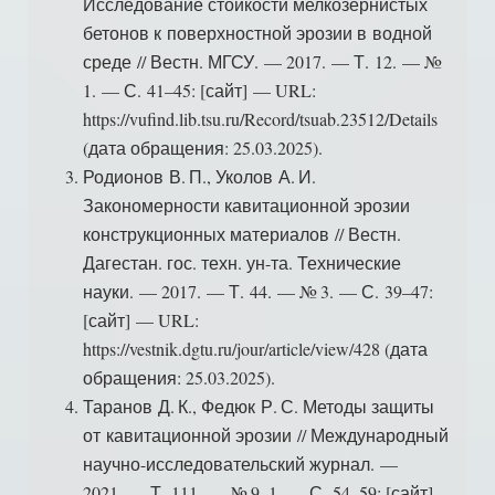
Исследование стойкости мелкозернистых
бетонов к поверхностной эрозии в водной
среде // Вестн. МГСУ. — 2017. — Т. 12. — №
1. — С. 41–45: [сайт] — URL:
https://vufind.lib.tsu.ru/Record/tsuab.23512/Details
(дата обращения: 25.03.2025).
Родионов В. П., Уколов А. И.
Закономерности кавитационной эрозии
конструкционных материалов // Вестн.
Дагестан. гос. техн. ун-та. Технические
науки. — 2017. — Т. 44. — № 3. — С. 39–47:
[сайт] — URL:
https://vestnik.dgtu.ru/jour/article/view/428 (дата
обращения: 25.03.2025).
Таранов Д. К., Федюк Р. С. Методы защиты
от кавитационной эрозии // Международный
научно-исследовательский журнал. —
2021. — Т. 111. — № 9–1. — С. 54–59: [сайт] —