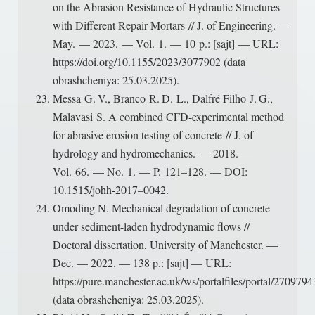
on the Abrasion Resistance of Hydraulic Structures
with Different Repair Mortars // J. of Engineering. —
May. — 2023. — Vol. 1. — 10 p.: [sajt] — URL:
https://doi.org/10.1155/2023/3077902 (data
obrashcheniya: 25.03.2025).
Messa G. V., Branco R. D. L., Dalfré Filho J. G.,
Malavasi S. A combined CFD-experimental method
for abrasive erosion testing of concrete // J. of
hydrology and hydromechanics. — 2018. —
Vol. 66. — No. 1. — P. 121–128. — DOI:
10.1515/johh-2017–0042.
Omoding N. Mechanical degradation of concrete
under sediment-laden hydrodynamic flows //
Doctoral dissertation, University of Manchester. —
Dec. — 2022. — 138 p.: [sajt] — URL:
https://pure.manchester.ac.uk/ws/portalfiles/portal/27
(data obrashcheniya: 25.03.2025).