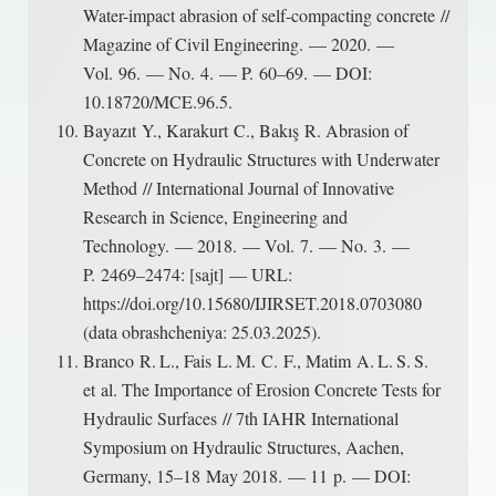
Water-impact abrasion of self-compacting concrete //
Magazine of Civil Engineering. — 2020. —
Vol. 96. — No. 4. — P. 60–69. — DOI:
10.18720/MCE.96.5.
Bayazıt Y., Karakurt C., Bakış R. Abrasion of
Concrete on Hydraulic Structures with Underwater
Method // International Journal of Innovative
Research in Science, Engineering and
Technology. — 2018. — Vol. 7. — No. 3. —
P. 2469–2474: [sajt] — URL:
https://doi.org/10.15680/IJIRSET.2018.0703080
(data obrashcheniya: 25.03.2025).
Branco R. L., Fais L. M. C. F., Matim A. L. S. S.
et al. The Importance of Erosion Concrete Tests for
Hydraulic Surfaces // 7th IAHR International
Symposium on Hydraulic Structures, Aachen,
Germany, 15–18 May 2018. — 11 p. — DOI: