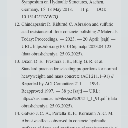
Symposium on Hydraulic Structures, Aachen,
Germany, 15–18 May 2018. — 11 p. — DOI:
10.15142/T3VW7Q.
Chindaprasirt P., Ridtirud C. Abrasion and sulfuric
acid resistance of floor concrete polishing // Materials
Today: Proceedings. — 2023. — 20 April: [sajt] —
URL: https://doi.org/10.1016/j.matpr.2023.04.123
(data obrashcheniya: 25.03.2025).
Dixon D. E., Prestrera J. R., Burg G. R. et al.
Standard practice for selecting proportions for normal
heavyweight, and mass concrete (ACI 211.1–91) //
Reported by ACI Committee 211. — 1991. —
Reapproved 1997. — 38 p.: [sajt] — URL:
https://kashanu.ac.ir/Files/aci%20211_1_91.pdf (data
obrashcheniya: 25.03.2025).
Galvão J. C. A., Portella K. F., Kormann A. C. M.
Abrasive effects observed in concrete hydraulic
surfaces of dams and application of repair materials //