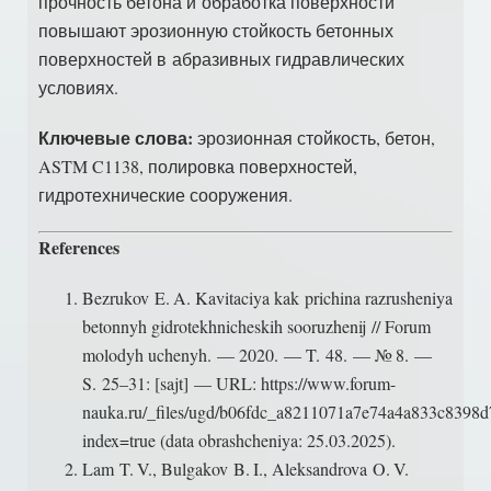
прочность бетона и обработка поверхности
повышают эрозионную стойкость бетонных
поверхностей в абразивных гидравлических
условиях.
Ключевые слова:
эрозионная стойкость, бетон,
ASTM C1138, полировка поверхностей,
гидротехнические сооружения.
References
Bezrukov E. A. Kavitaciya kak prichina razrusheniya
betonnyh gidrotekhnicheskih sooruzhenij // Forum
molodyh uchenyh. — 2020. — T. 48. — № 8. —
S. 25–31: [sajt] — URL: https://www.forum-
nauka.ru/_files/ugd/b06fdc_a8211071a7e74a4a833c8398d
index=true (data obrashcheniya: 25.03.2025).
Lam T. V., Bulgakov B. I., Aleksandrova O. V.