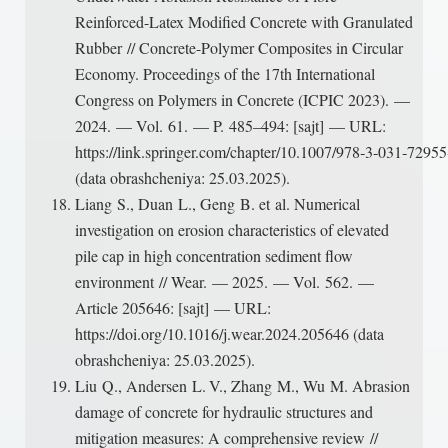
Reinforced-Latex Modified Concrete with Granulated
Rubber // Concrete-Polymer Composites in Circular
Economy. Proceedings of the 17th International
Congress on Polymers in Concrete (ICPIC 2023). —
2024. — Vol. 61. — P. 485–494: [sajt] — URL:
https://link.springer.com/chapter/10.1007/978‑3‑031‑7295
(data obrashcheniya: 25.03.2025).
Liang S., Duan L., Geng B. et al. Numerical
investigation on erosion characteristics of elevated
pile cap in high concentration sediment flow
environment // Wear. — 2025. — Vol. 562. —
Article 205646: [sajt] — URL:
https://doi.org /10.1016/j.wear.2024.205646 (data
obrashcheniya: 25.03.2025).
Liu Q., Andersen L. V., Zhang M., Wu M. Abrasion
damage of concrete for hydraulic structures and
mitigation measures: A comprehensive review //