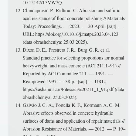
10.15142/T3VW7Q.
Chindaprasirt P., Ridtirud C. Abrasion and sulfuric
acid resistance of floor concrete polishing // Materials
Today: Proceedings. — 2023. — 20 April: [sajt] —
URL: https://doi.org/10.1016/j.matpr.2023.04.123
(data obrashcheniya: 25.03.2025).
Dixon D. E., Prestrera J. R., Burg G. R. et al.
Standard practice for selecting proportions for normal
heavyweight, and mass concrete (ACI 211.1–91) //
Reported by ACI Committee 211. — 1991. —
Reapproved 1997. — 38 p.: [sajt] — URL:
https://kashanu.ac.ir/Files/aci%20211_1_91.pdf (data
obrashcheniya: 25.03.2025).
Galvão J. C. A., Portella K. F., Kormann A. C. M.
Abrasive effects observed in concrete hydraulic
surfaces of dams and application of repair materials //
Abrasion Resistance of Materials. — 2012. — P. 19–