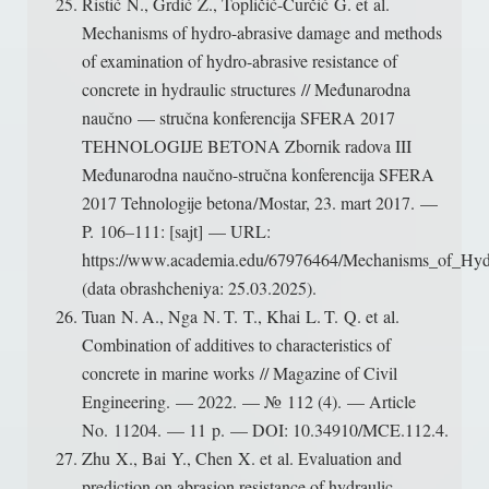
Ristić N., Grdić Z., Topličić-Ćurčić G. et al.
Mechanisms of hydro-abrasive damage and methods
of examination of hydro-abrasive resistance of
concrete in hydraulic structures // Međunarodna
naučno — stručna konferencija SFERA 2017
TEHNOLOGIJE BETONA Zbornik radova III
Međunarodna naučno-stručna konferencija SFERA
2017 Tehnologije betona / Mostar, 23. mart 2017. —
P. 106–111: [sajt] — URL:
https://www.academia.edu/67976464/Mechanisms_of_Hyd
(data obrashcheniya: 25.03.2025).
Tuan N. A., Nga N. T. T., Khai L. T. Q. et al.
Combination of additives to characteristics of
concrete in marine works // Magazine of Civil
Engineering. — 2022. — № 112 (4). — Article
No. 11204. — 11 p. — DOI: 10.34910/MCE.112.4.
Zhu X., Bai Y., Chen X. et al. Evaluation and
prediction on abrasion resistance of hydraulic