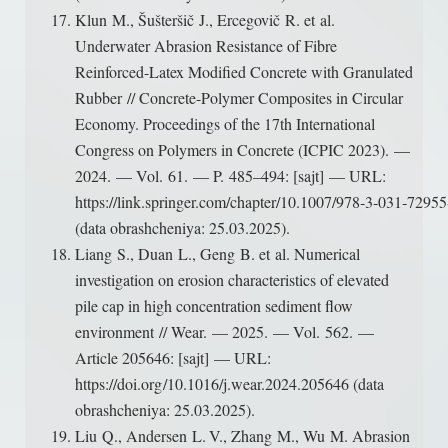
Klun M., Šušteršič J., Ercegovič R. et al.
Underwater Abrasion Resistance of Fibre
Reinforced-Latex Modified Concrete with Granulated
Rubber // Concrete-Polymer Composites in Circular
Economy. Proceedings of the 17th International
Congress on Polymers in Concrete (ICPIC 2023). —
2024. — Vol. 61. — P. 485–494: [sajt] — URL:
https://link.springer.com/chapter/10.1007/978‑3‑031‑7295
(data obrashcheniya: 25.03.2025).
Liang S., Duan L., Geng B. et al. Numerical
investigation on erosion characteristics of elevated
pile cap in high concentration sediment flow
environment // Wear. — 2025. — Vol. 562. —
Article 205646: [sajt] — URL:
https://doi.org /10.1016/j.wear.2024.205646 (data
obrashcheniya: 25.03.2025).
Liu Q., Andersen L. V., Zhang M., Wu M. Abrasion