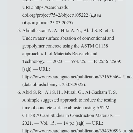
URL: https://search.rads-
doi.org/project/7542/object/105222 (дата
обращения: 25.03.2025).
Abdulhassan N. A., Hilo A. N., Abid S. R. et al.
Underwater surface abrasion of conventional and
geopolymer concrete using the ASTM C1138
approach // J. of Materials Research and
Technology. — 2023. — Vol. 25. — P. 2556–2569:
[sajt] — URL:
https://www.researchgate.net/publication/371659464_
(data obrashcheniya: 25.03.2025).
Abid S. R., Ali S. H., Murali G., Al-Gasham T. S.
A simple suggested approach to reduce the testing
time of concrete surface abrasion using ASTM
C1138 // Case Studies in Construction Materials. —
2021. — Vol. 15. — 14 p.: [sajt] — URL:
https://www.researchgate.net/publication/354350893_A_