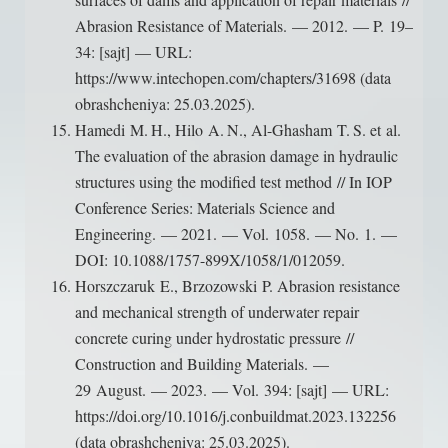
Abrasion Resistance of Materials. — 2012. — P. 19–
34: [sajt] — URL:
https://www.intechopen.com/chapters/31698 (data
obrashcheniya: 25.03.2025).
Hamedi M. H., Hilo A. N., Al-Ghasham T. S. et al.
The evaluation of the abrasion damage in hydraulic
structures using the modified test method // In IOP
Conference Series: Materials Science and
Engineering. — 2021. — Vol. 1058. — No. 1. —
DOI: 10.1088/1757-899X/1058/1/012059.
Horszczaruk E., Brzozowski P. Abrasion resistance
and mechanical strength of underwater repair
concrete curing under hydrostatic pressure //
Construction and Building Materials. —
29 August. — 2023. — Vol. 394: [sajt] — URL:
https://doi.org/10.1016/j.conbuildmat.2023.132256
(data obrashcheniya: 25.03.2025).