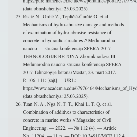
https://pure.manchester.ac.uk/ws/portalfiles/portal/27
(data obrashcheniya: 25.03.2025).
Ristić N., Grdić Z., Topličić-Ćurčić G. et al.
Mechanisms of hydro-abrasive damage and methods
of examination of hydro-abrasive resistance of
concrete in hydraulic structures // Međunarodna
naučno — stručna konferencija SFERA 2017
TEHNOLOGIJE BETONA Zbornik radova III
Međunarodna naučno-stručna konferencija SFERA
2017 Tehnologije betona / Mostar, 23. mart 2017. —
P. 106–111: [sajt] — URL:
https://www.academia.edu/67976464/Mechanisms_of_Hyd
(data obrashcheniya: 25.03.2025).
Tuan N. A., Nga N. T. T., Khai L. T. Q. et al.
Combination of additives to characteristics of
concrete in marine works // Magazine of Civil
Engineering. — 2022. — № 112 (4). — Article
No. 11204. — 11 p. — DOI: 10.34910/MCE.112.4.