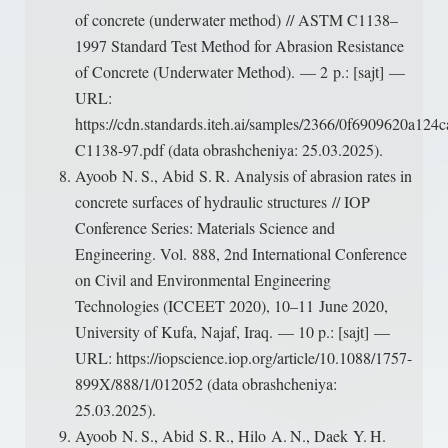
of concrete (underwater method) // ASTM C1138–
1997 Standard Test Method for Abrasion Resistance
of Concrete (Underwater Method). — 2 p.: [sajt] —
URL:
https://cdn.standards.iteh.ai/samples/2366/0f6909620a
C1138-97.pdf (data obrashcheniya: 25.03.2025).
Ayoob N. S., Abid S. R. Analysis of abrasion rates in
concrete surfaces of hydraulic structures // IOP
Conference Series: Materials Science and
Engineering. Vol. 888, 2nd International Conference
on Civil and Environmental Engineering
Technologies (ICCEET 2020), 10–11 June 2020,
University of Kufa, Najaf, Iraq. — 10 p.: [sajt] —
URL: https://iopscience.iop.org/article/10.1088/1757-
899X/888/1/012052 (data obrashcheniya:
25.03.2025).
Ayoob N. S., Abid S. R., Hilo A. N., Daek Y. H.