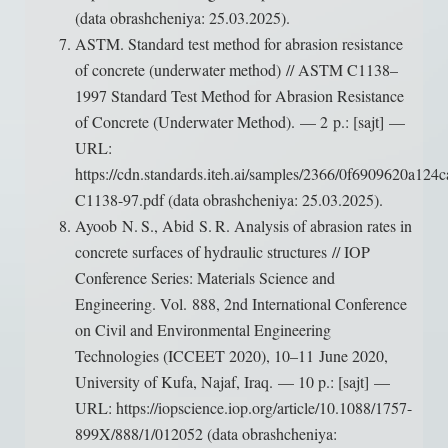
(data obrashcheniya: 25.03.2025).
ASTM. Standard test method for abrasion resistance
of concrete (underwater method) // ASTM C1138–
1997 Standard Test Method for Abrasion Resistance
of Concrete (Underwater Method). — 2 p.: [sajt] —
URL:
https://cdn.standards.iteh.ai/samples/2366/0f6909620a
C1138-97.pdf (data obrashcheniya: 25.03.2025).
Ayoob N. S., Abid S. R. Analysis of abrasion rates in
concrete surfaces of hydraulic structures // IOP
Conference Series: Materials Science and
Engineering. Vol. 888, 2nd International Conference
on Civil and Environmental Engineering
Technologies (ICCEET 2020), 10–11 June 2020,
University of Kufa, Najaf, Iraq. — 10 p.: [sajt] —
URL: https://iopscience.iop.org/article/10.1088/1757-
899X/888/1/012052 (data obrashcheniya: