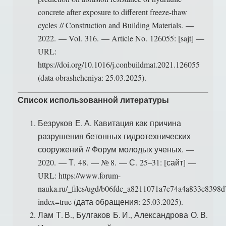
concrete after exposure to different freeze-thaw
cycles // Construction and Building Materials. —
2022. — Vol. 316. — Article No. 126055: [sajt] —
URL:
https://doi.org/10.1016/j.conbuildmat.2021.126055
(data obrashcheniya: 25.03.2025).
Список использованной литературы
Безруков Е. А. Кавитация как причина
разрушения бетонных гидротехнических
сооружений // Форум молодых ученых. —
2020. — Т. 48. — № 8. — С. 25–31: [сайт] —
URL: https://www.forum-
nauka.ru/_files/ugd/b06fdc_a8211071a7e74a4a833c8398d
index=true (дата обращения: 25.03.2025).
Лам Т. В., Булгаков Б. И., Александрова О. В.