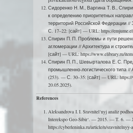
Сидоренко Н. М., Варгина Т. В., Спир
к определению приоритетных направл
территорий Российской Федерации // 
С. 17–22: [сайт] — URL: https://emjume.el
Спирин П. П. Проблемы и пути решен
агломерации // Архитектура и строител
[сайт] — URL: https://www.elibrary.ru/it
Спирин П. П., Шевырталова Е. С. П
промышленно-логистического типа // 
(253). — С. 30–35: [сайт] — URL: https:/
20.05.2025).
References
Aleksandrova I. I. Sravnitel‘nyj analiz podho
Interekspo Geo-Sibir‘. — 2015. — T. 6. —
https://cyberleninka.ru/article/n/sravnitelnyy