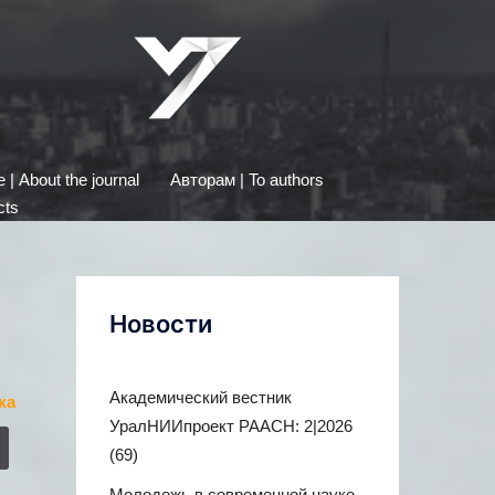
| About the journal
Авторам | To authors
cts
Новости
Академический вестник
ка
УралНИИпроект РААСН: 2|2026
(69)
Молодежь в современной науке