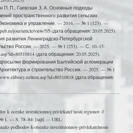
ин П. П., Гаевская З. А. Основные подходы
ений пространственного развития сельских
Экономика и управление. — 2016. — № 1 (123). —
pub.ru/jour/article/view/5/5 (дата обращения: 20.05.2025).
ия развития Ленинградско-Петербургской
ьство России. — 2025. — № 1 (253). — С. 10–15:
em.asp?id=80510814 (дата обращения: 20.05.2025).
редпосылки формирования Балтийской агломерации
Архитектура и строительство России. — 2025. — № 1
/www.elibrary.ru/item.asp?id=80510818 (дата обращения:
dov k ocenke investicionnoj privlekatel‘nosti regionov //
 № 1. — S. 78–84: [sajt] — URL:
-analiz-podhodov-k-otsenke-investitsionnoy-privlekatelnosti-