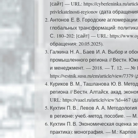
[сайт] — URL: https://cyberleninka.ru/articl
privlekatelnosti-regionov (дата обращения
Антонов Е. В. Городские агломерации
глобальных трансформаций: политика,
С. 180–202: [сайт] — URL: https://www.ogt
обращения: 20.05.2025).
Галкина Н. А., Баев И. А. Выбор и о
промышленного региона // Вестн. Южн
и менеджмент. — 2018. — Т. 12. — № 1
https://vestnik.susu.ru/em/article/view/737
Куриков В. М., Ташланова Ю. В. Мето
региона // Вестн. Алтайск. акад. экон
URL: https://vaael.ru/article/view?id=467 
Кухтин П. В., Левов А. А. Методоло
в регионе: учеб.-метод. пособие. — М
Кухтин П. В. Экономическая оценка зе
практика): монография. — М.: Карпов Е.