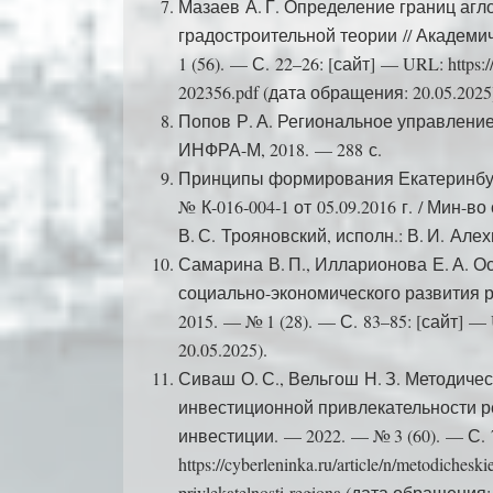
Мазаев А. Г. Определение границ аг
градостроительной теории // Академ
1 (56). — С. 22–26: [сайт] — URL: https:/
202356.pdf (дата обращения: 20.05.2025
Попов Р. А. Региональное управлени
ИНФРА-М, 2018. — 288 с.
Принципы формирования Екатеринбург
№ К-016‑004‑1 от 05.09.2016 г. / Мин-в
В. С. Трояновский, исполн.: В. И. Алехи
Самарина В. П., Илларионова Е. А. 
социально-экономического развития р
2015. — № 1 (28). — С. 83–85: [сайт] — U
20.05.2025).
Сиваш О. С., Вельгош Н. З. Методич
инвестиционной привлекательности ре
инвестиции. — 2022. — № 3 (60). — С. 
https://cyberleninka.ru/article/n/metodichesk
privlekatelnosti-regiona (дата обращения: