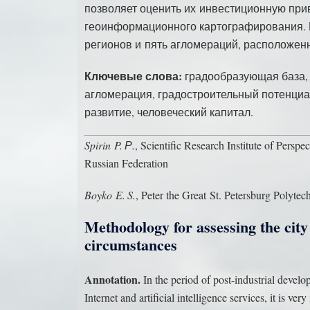
позволяет оценить их инвестиционную при
геоинформационного картографирования. 
регионов и пять агломераций, расположенн
Ключевые слова:
градообразующая база, 
агломерация, градостроительный потенциал
развитие, человеческий капитал.
Spirin P. Р.
, Scientific Research Institute of Pers
Russian Federation
Boyko E. S.
, Peter the Great St. Petersburg Polyte
Methodology for assessing the city
circumstances
Annotation.
In the period of post-industrial develo
Internet and artificial intelligence services, it is ve