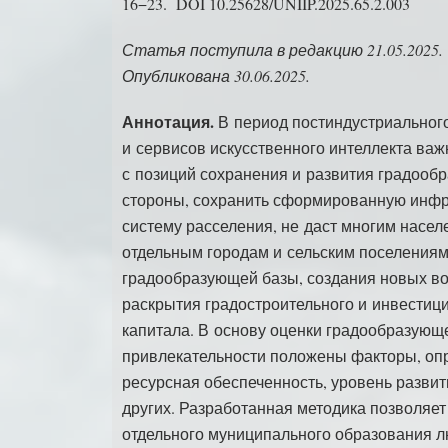
16−23. DOI 10.25628/UNIIP.2025.65.2.003
Статья поступила в редакцию 21.05.2025.
Опубликована 30.06.2025.
Аннотация.
В период постиндустриального
и сервисов искусственного интеллекта важ
с позиций сохранения и развития градообр
стороны, сохранить сформированную инфр
систему расселения, не даст многим насел
отдельным городам и сельским поселения
градообразующей базы, создания новых во
раскрытия градостроительного и инвестиц
капитала. В основу оценки градообразующ
привлекательности положены факторы, оп
ресурсная обеспеченность, уровень разви
других. Разработанная методика позволяет
отдельного муниципального образования л