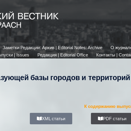
Заметки Редакции: Архив | Editorial Notes: Archive
О журнале 
пуски | Issues
Редакция | Editorial Office
Контакты | Conta
азующей базы городов и территорий
К содержанию выпус
XML статьи
PDF статьи