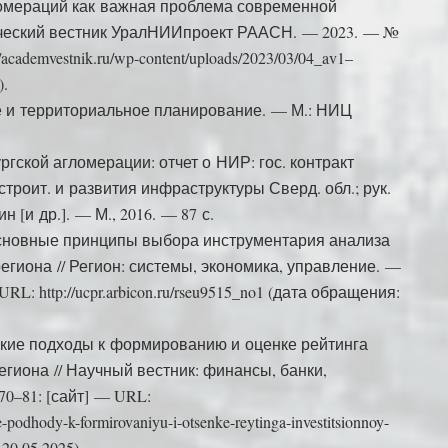
ломераций как важная проблема современной
ический вестник УралНИИпроект РААСН. — 2023. — №
/academvestnik.ru/wp-content/uploads/2023/03/04_av1–
).
е и территориальное планирование. — М.: НИЦ
ской агломерации: отчет о НИР: гос. контракт
о строит. и развития инфраструктуры Сверд. обл.; рук.
н [и др.]. — М., 2016. — 87 с.
Основные принципы выбора инструментария анализа
егиона // Регион: системы, экономика, управление. —
RL: http://ucpr.arbicon.ru/rseu9515_no1 (дата обращения:
еские подходы к формированию и оценке рейтинга
гиона // Научный вестник: финансы, банки,
70–81: [сайт] — URL:
ie-podhody-k-formirovaniyu-i-otsenke-reytinga-investitsionnoy-
 20.05.2025).