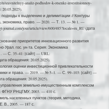
e/n/sravnitelnyy-analiz-podhodov-k-otsenke-investitsionnoy-
: 20.05.2025).
: подходы к выделению и делимитации // Контуры
 экономика, право. — 2020. — Т. 13. — № 1. —
-journal.com/jour/article/view/600/485?locale=ru_RU (дата
боснование приоритетов инновационного развития
о-Урал. гос. ун-та. Серия: Экономика
. — С. 35–41: [сайт] — URL:
9 (дата обращения: 20.05.2025).
дология оценки инвестиционной привлекательности
омики и права. — 2019. — № 5–1. — С. 99–103: [сайт] —
(дата обращения: 20.05.2025).
гия управления земельно-имущественным комплексом
.: ФГНУ РНЦГМУ, 2003. — 410 с.
мель населенных пунктов (теория, методика,
 В., 2005. — 187 с.