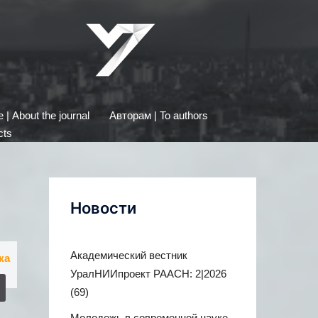
| About the journal
Авторам | To authors
cts
Новости
Академический вестник
ка
УралНИИпроект РААСН: 2|2026
(69)
Молодежь в современной науке