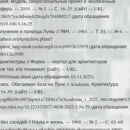
ория, модель, сверхглобальный проект и экологичные
фера. — 2019. — № 3. — С. 16–25: [сайт] — URL:
e/234223805/?ysclid=mgh2lhxgdx704880217 (дата обращения:
2019‑100‑3‑16‑25
излучение и природа Луны // УФН. — 1963. — Т. 81. — № 4. —
hnet.ru/php/archive.phtml?
ption_lang=rus&ysclid=mgh1ivrey0952632859 (дата обращения:
196312a.0589
архитектуры // Форма — портал для архитекторов
ля тех, кто понимает: [сайт] — URL:
/d_0010/main.shtml (дата обращения: 03.11.2025).
смос. Обитаемая база на Луне // Academia. Архитектура
 54–59: [сайт] — URL:
de2/pkyqp8bz36vl887nip4r1x72tl4tyz7z/Academia_1_2022_последняя%
tps://doi.org/10.22337/2077‑9038‑2022‑1‑54‑59 (дата обращения:
 без соседей // Наука и жизнь. — 1969. — № 2. — C. 63–68:
syachina/luchkova-i-sikachev-arhitektory eksperimentiruyut-1969?