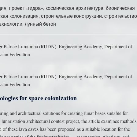
я, проект «гидра», космическая архитектура, бионическая
ская колонизация, строительные конструкции, строительство
ехнологии, лунный бетон
after Patrice Lumumba (RUDN), Engineering Academy, Department of
sian Federation
after Patrice Lumumba (RUDN), Engineering Academy, Department of
sian Federation
logies for space colonization
ing and architectural solutions for creating lunar bases suitable for
unar station architectural contest project, the article examines methods
 of these lava caves has been proposed as a suitable location for the
ic properties of the freshwater hydra — regeneration, plasticity, and