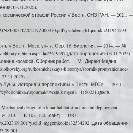
ения: 03.11.2025).
 космической отрасли России // Вестн. ОНЗ РАН. — 2021. 
:
3/2021NZ000370/2021NZ000370.pdf?ysclid=­mgh1qeumkn211944593
ть // Вестн. Моск. ун-та. Сер. 16. Биология. — 2014. — №
.elibrary.ru/item.asp?id=22619597 (дата обращения: 03.11.2025).
оение космоса. Сборник работ. — М.: Директ-Медиа,
iolkovsky.org/ru/kosmicheskaya-filosofiya/sbornik-promyshlennoe-
03.11.2025).
в Луны. История и перспективы // Вестн. МГСУ. — 2011. —
cyberleninka.ru/journal/n/vestnik-mgsu?i=1150231 (дата
 Mechanical design of a lunar habitat structure and deployment
 — № 213. — P. 102–120: [сайт] — URL:
taastro.2023.09.001?ysclid=mggzmko6lz132534292 (дата обращения:
23.09.001