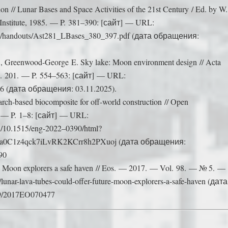
on // Lunar Bases and Space Activities of the 21st Century / Ed. by W
Institute, 1985. — P. 381–390: [сайт] — URL:
a281/handouts/Ast281_LBases_380_397.pdf (дата обращения:
., Greenwood-George E. Sky lake: Moon environment design // Acta
. 201. — P. 554–563: [сайт] — URL:
7.056 (дата обращения: 03.11.2025).
tarch-based biocomposite for off-world construction // Open
. — P. 1–8: [сайт] — URL:
oi/10.1515/eng-2022–0390/html?
pa0C1z4qck7iLvRK2KCrr8h2PXuoj (дата обращения:
90
ure Moon explorers a safe haven // Eos. — 2017. — Vol. 98. — № 5. —
s/lunar-lava-tubes-could-offer-future-moon-explorers-a-safe-haven (дата
9/2017EO070477