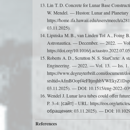
Lin T. D. Concrete for Lunar Base Constructi
W. Mendel. — Huston: Lunar and Planetary 
https://home.ifa.hawaii.edu/users/meech/
03.11.2025).
Lipińska M. B., van Linden Tol A., Foing B
Astronautica. — December. — 2022. — Vol
https://doi.org/10.1016/j.actaastro.2022.0
Roberts A. D., Scrutton N. S. StarCrete: A s
Engineering. — 2022. — Vol. 13. — Iss. 1
https://www.degruyterbrill.com/document/d
srsltid=AfmBOopf4eFItjmjhbVWEkyZ1Ds
03.11.2025). — DOI: 10.1515/eng-2022–03
Wendel J. Lunar lava tubes could offer fut
P. 3–4: [сайт] – URL: https://eos.org/article
обращения: 03.11.2025). — DOI: 10.102
References