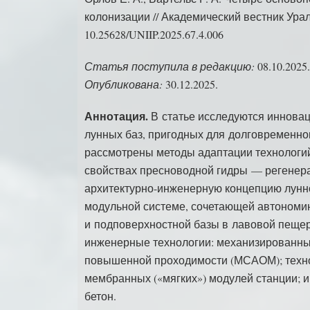
колонизации // Академический вестник Урал
10.25628/UNIIP.2025.67.4.006
Статья поступила в редакцию:
08.10.2025.
Опубликована:
30.12.2025.
Аннотация.
В статье исследуются иннова
лунных баз, пригодных для долговременно
рассмотрены методы адаптации технологи
свойствах пресноводной гидры — регенера
архитектурно-инженерную концепцию лунн
модульной системе, сочетающей автономи
и подповерхностной базы в лавовой пещер
инженерные технологии: механизированн
повышенной проходимости (МСАОМ); техно
мембранных («мягких») модулей станции; 
бетон.