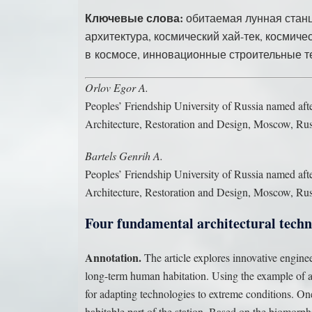
Ключевые слова:
обитаемая лунная станци
архитектура, космический хай-тек, космиче
в космосе, инновационные строительные т
Orlov Egor A.
Peoples’ Friendship University of Russia named 
Architecture, Restoration and Design, Moscow, Rus
Bartels Genrih A.
Peoples’ Friendship University of Russia named 
Architecture, Restoration and Design, Moscow, Rus
Four fundamental architectural techno
Annotation.
The article explores innovative engineer
long-term human habitation. Using the example of a l
for adapting technologies to extreme conditions. One
habitable part of the station. Based on the biomorph