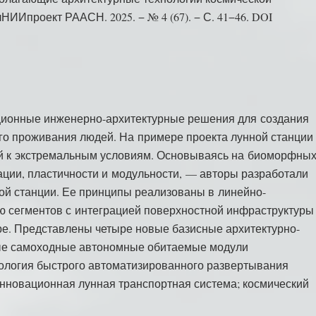
НИИпроект РААСН. 2025. − № 4 (67). − С. 41−46. DOI
ционные инженерно-архитектурные решения для создания
го проживания людей. На примере проекта лунной станции
й к экстремальным условиям. Основываясь на биоморфны
ции, пластичности и модульности, — авторы разработали
ой станции. Ее принципы реализованы в линейно-
ю сегментов с интеграцией поверхностной инфраструктуры
е. Представлены четыре новые базисные архитектурно-
ые самоходные автономные обитаемые модули
логия быстрого автоматизированного развертывания
инновационная лунная транспортная система; космический