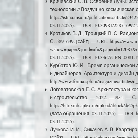
Кричевский С. В. Освоение Луны: ист
технологии // Воздушно-космическая с
https://istina.msu.ru/publications/articl
03.11.2025). — DOI: 10.30981/2587‑7992‑
Кротиков В. Д., Троицкий В. С. Радио
С. 589–639: [сайт] — URL: https://www.mat
wshow=paper&jrnid=ufn&paperid=12087&o
03.11.2025). — DOI: 10.3367/UFNr.0081.
Курбатов Ю. И. Время органической 
и дизайнеров. Архитектура и дизайн д
http://www.forma.spb.ru/magazine/articles
Логоватовская Е. С. Архитектура и ко
и строительство. — 2022. — № 1. — С.
https://bitrixmb.aplex.ru/upload/iblock/
(дата обращения: 03.11.2025). — DOI: ht
03.11.2025).
Лучкова И. И., Сикачев А. В. Квартира
[сайт] — URL: https://tehne.com/event/arhiv