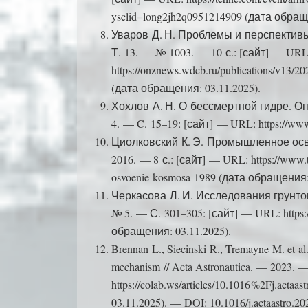
ysclid=long2jh2q0951214909 (дата обращ
Уваров Д. Н. Проблемы и перспективы
Т. 13. — № 1003. — 10 с.: [сайт] — URL
https://onznews.wdcb.ru/publications/v1
(дата обращения: 03.11.2025).
Хохлов А. Н. О бессмертной гидре. Опя
4. — C. 15–19: [сайт] — URL: https://www
Циолковский К. Э. Промышленное осв
2016. — 8 с.: [сайт] — URL: https://www.ts
osvoenie-kosmosa-1989 (дата обращения: 
Черкасова Л. И. Исследования грунто
№ 5. — С. 301–305: [сайт] — URL: https://
обращения: 03.11.2025).
Brennan L., Siecinski R., Tremayne M. et al.
mechanism // Acta Astronautica. — 2023.
https://colab.ws/articles/10.1016 %2Fj.ac
03.11.2025). — DOI: 10.1016/j.actaastro.20