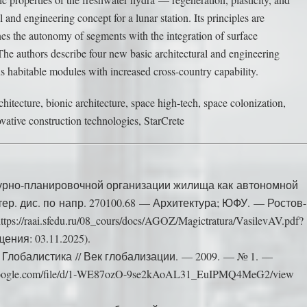
and engineering concept for a lunar station. Its principles are
es the autonomy of segments with the integration of surface
 The authors describe four new basic architectural and engineering
 habitable modules with increased cross-country capability.
hitecture, bionic architecture, space high-tech, space colonization,
ovative construction technologies, StarCrete
турно-планировочной организации жилища как автономной
р. дис. по напр. 270100.68 — Архитектура; ЮФУ. — Ростов-
ps://raai.sfedu.ru/08_cours/docs/AGOZ/Magictratura/VasilevAV.pdf?
ения: 03.11.2025).
и Глобалистика // Век глобализации. — 2009. — № 1. —
e.google.com/file/d/1‑WE87ozO-9se2kAoAL31_EuIPMQ4MeG2/view