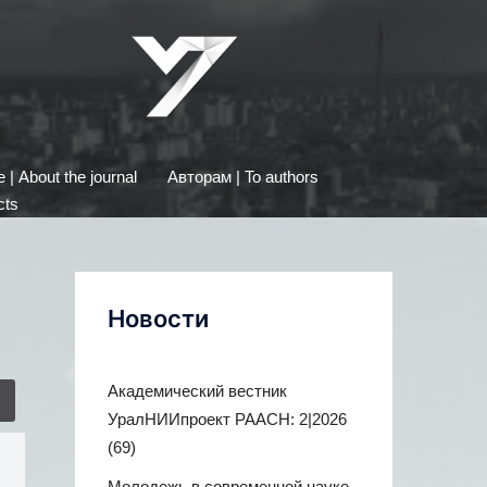
| About the journal
Авторам | To authors
cts
Новости
Академический вестник
УралНИИпроект РААСН: 2|2026
(69)
Молодежь в современной науке