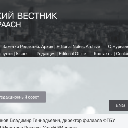
Заметки Редакции: Архив | Editorial Notes: Archive
О журнале 
пуски | Issues
Редакция | Editorial Office
Контакты | Conta
Редакционный совет
ENG
нов Владимир Геннадьевич, директор филиала ФГБУ
 Минстроя России» УралНИИпроект