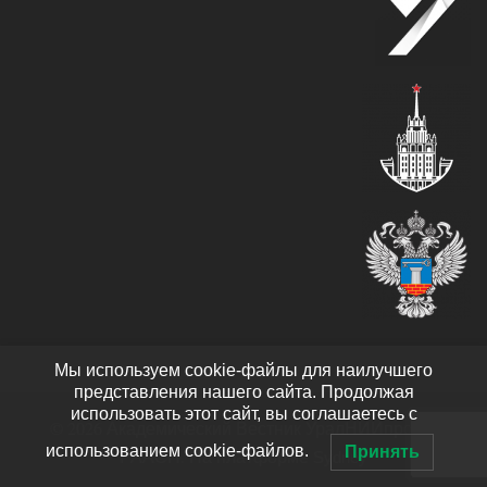
Мы используем cookie-файлы для наилучшего
представления нашего сайта. Продолжая
использовать этот сайт, вы соглашаетесь с
© 2026 Академический Вестник УралНИИпроект
использованием cookie-файлов.
Принять
РААСН. На платформе
Sydney