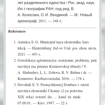
лет разделенного единства / Рос. акад. наук,
Ин-т географии РАН; под ред. В.
А. Колосова, О. И. Вендиной. — М.: Новый
хронограф, 2011. — 348 с.
References
Animica E. G. Municipal‘naya ekonomika: kurs
lekcij. — Ekaterinburg: Izd-vo Ural. gos. ekon. un-ta,
2021. — 493 s.
Gorodskaya aglomeraciya: sostoyanie, problemy, puti
razvitiya (na primere Kemerovskoj oblasti) / V.
A. Shabashev, L. L. Zobova, R. V. Babun i dr. —
Kemerovo: Kuzbassvuzizdat, 2016. — 178 s.
Dovzhuk E. V. Promyshlennyj Donbass v istorii
razvitiya ekonomiki Ukrainy (2‑ya polovina
XIX veka): avtoref. dis. … kand. ist. nauk:
07.00.01. — Kiev, 1997. — 22 s.