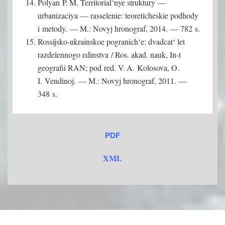
Polyan P. M. Territorial‘nye struktury —
urbanizaciya — rasselenie: teoreticheskie podhody
i metody. — M.: Novyj hronograf, 2014. — 782 s.
Rossijsko-ukrainskoe pogranich‘e: dvadcat‘ let
razdelennogo edinstva / Ros. akad. nauk, In-t
geografii RAN; pod red. V. A. Kolosova, O.
I. Vendinoj. — M.: Novyj hronograf, 2011. —
348 s.
PDF
XML