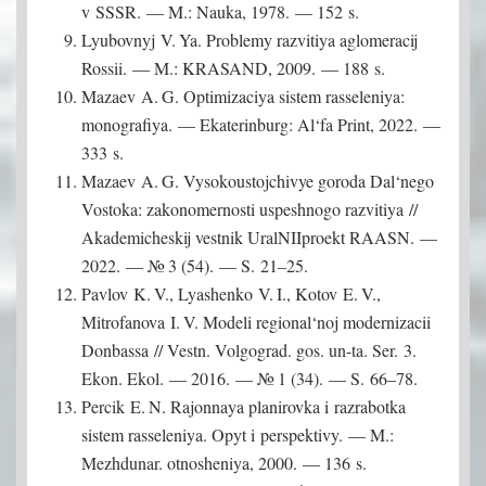
v SSSR. — M.: Nauka, 1978. — 152 s.
Lyubovnyj V. Ya. Problemy razvitiya aglomeracij
Rossii. — M.: KRASAND, 2009. — 188 s.
Mazaev A. G. Optimizaciya sistem rasseleniya:
monografiya. — Ekaterinburg: Al‘fa Print, 2022. —
333 s.
Mazaev A. G. Vysokoustojchivye goroda Dal‘nego
Vostoka: zakonomernosti uspeshnogo razvitiya //
Akademicheskij vestnik UralNIIproekt RAASN. —
2022. — № 3 (54). — S. 21–25.
Pavlov K. V., Lyashenko V. I., Kotov E. V.,
Mitrofanova I. V. Modeli regional‘noj modernizacii
Donbassa // Vestn. Volgograd. gos. un-ta. Ser. 3.
Ekon. Ekol. — 2016. — № 1 (34). — S. 66–78.
Percik E. N. Rajonnaya planirovka i razrabotka
sistem rasseleniya. Opyt i perspektivy. — M.:
Mezhdunar. otnosheniya, 2000. — 136 s.