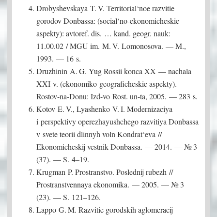
Drobyshevskaya T. V. Territorial‘noe razvitie
gorodov Donbassa: (social‘no-ekonomicheskie
aspekty): avtoref. dis. … kand. geogr. nauk:
11.00.02 / MGU im. M. V. Lomonosova. — M.,
1993. — 16 s.
Druzhinin A. G. Yug Rossii konca XX — nachala
XXI v. (ekonomiko-geograficheskie aspekty). —
Rostov-na-Donu: Izd-vo Rost. un-ta, 2005. — 283 s.
Kotov E. V., Lyashenko V. I. Modernizaciya
i perspektivy operezhayushchego razvitiya Donbassa
v svete teorii dlinnyh voln Kondrat‘eva //
Ekonomicheskij vestnik Donbassa. — 2014. — № 3
(37). — S. 4–19.
Krugman P. Prostranstvo. Poslednij rubezh //
Prostranstvennaya ekonomika. — 2005. — № 3
(23). — S. 121–126.
Lappo G. M. Razvitie gorodskih aglomeracij