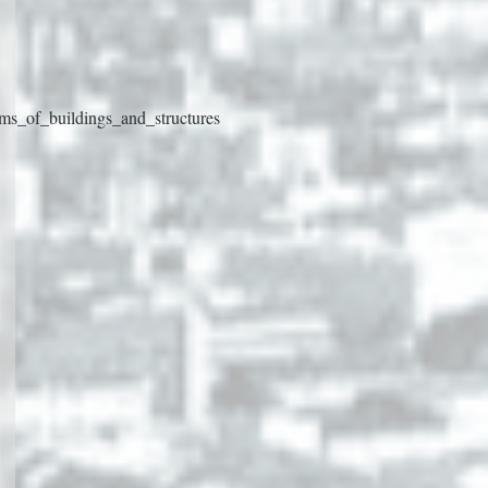
ms_of_buildings_and_structures