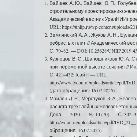
Байшев А. Ю., Байшев Ю. П., Голубев
строительному проектированию желез
Академический вестник УралНИИпроект
URL: https://uniip.ru/wp-content/uploads/
Землянский А. А., Жуков А. Н., Була
ребристых плит // Академический вес
С. 79–82. — DOI: 10.25628/UNIIP.2019.43
Кузнецов В. С., Шапошниковa Ю. А. С
при переменной высоте сечения // Ин
С. 421–432: [сайт] — URL:
http://www.ivdon.ru/uploads/article/pdf/
(дата обращения: 16.07.2025).
Маилян Д. Р., Меретуков З. А., Беляе
расчета трехслойных железобетонных
Дона. — 2020. — № 10 (70). — С. 302–3
http://ivdon.ru/uploads/article/pdf/IVD_2
обращения: 16.07.2025).