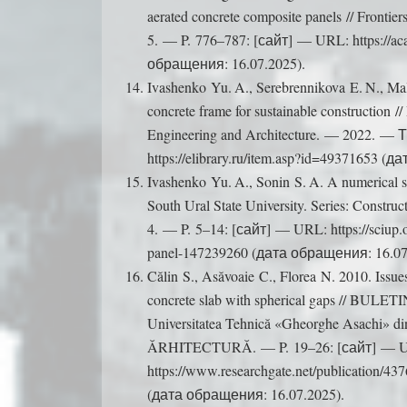
aerated concrete composite panels // Fronti
5. — P. 776–787: [сайт] — URL: https://a
обращения: 16.07.2025).
Ivashenko Yu. A., Serebrennikova E. N., Mali
concrete frame for sustainable construction //
Engineering and Architecture. — 2022. —
https://elibrary.ru/item.asp?id=49371653 (
Ivashenko Yu. A., Sonin S. A. A numerical st
South Ural State University. Series: Const
4. — P. 5–14: [сайт] — URL: https://sciup.o
panel-147239260 (дата обращения: 16.07
Călin S., Asăvoaie C., Florea N. 2010. Issue
concrete slab with spherical gaps // B
Universitatea Tehnică «Gheorghe Asachi» d
ĂRHITECTURĂ. — P. 19–26: [сайт] — 
https://www.researchgate.net/publication
(дата обращения: 16.07.2025).