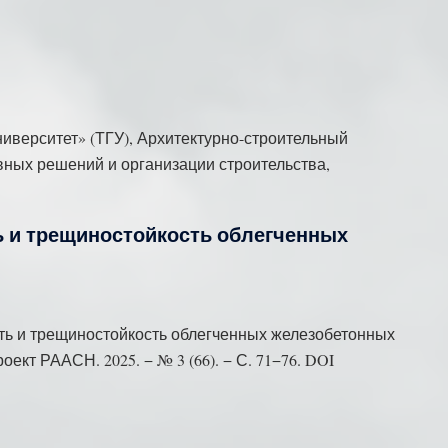
иверситет» (ТГУ), Архитектурно-строительный
ивных решений и организации строительства,
ь и трещиностойкость облегченных
сть и трещиностойкость облегченных железобетонных
ект РААСН. 2025. − № 3 (66). − С. 71−76. DOI