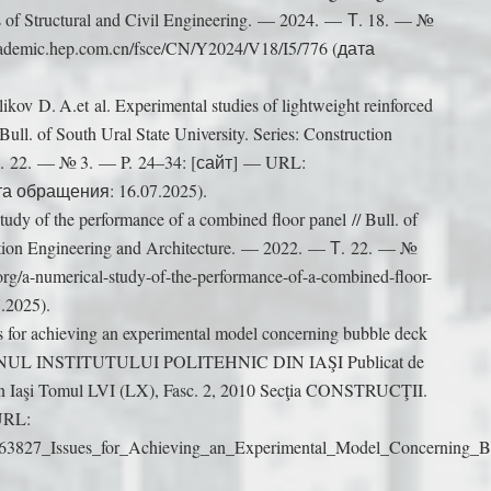
ers of Structural and Civil Engineering. — 2024. — Т. 18. — №
cademic.hep.com.cn/fsce/CN/Y2024/V18/I5/776 (дата
kov D. A.et al. Experimental studies of lightweight reinforced
 Bull. of South Ural State University. Series: Construction
 Т. 22. — № 3. — P. 24–34: [сайт] — URL:
дата обращения: 16.07.2025).
udy of the performance of a combined floor panel // Bull. of
ruction Engineering and Architecture. — 2022. — Т. 22. — №
rg/a-numerical-study-of-the-performance-of-a-combined-floor-
.2025).
s for achieving an experimental model concerning bubble deck
ULETINUL INSTITUTULUI POLITEHNIC DIN IAŞI Publicat de
in Iaşi Tomul LVI (LX), Fasc. 2, 2010 Secţia CONSTRUCŢII.
URL:
/43763827_Issues_for_Achieving_an_Experimental_Model_Concerning