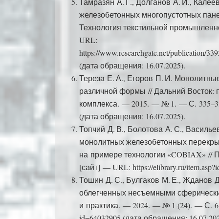
Тамразян А. Г., Долганов А. И., Калее
железобетонных многопустотных панел
Технология текстильной промышленност
URL:
https://www.researchgate.net/publication/
(дата обращения: 16.07.2025).
Тереза Е. А., Егоров П. И. Монолитн
различной формы // Дальний Восток: 
комплекса. — 2015. — № 1. — С. 335–338: 
(дата обращения: 16.07.2025).
Топчий Д. В., Болотова А. С., Василь
монолитных железобетонных перекры
на примере технологии «COBIAX» // Пе
[сайт] — URL: https://elibrary.ru/item.as
Тошин Д. С., Булгаков М. Е., Жданов 
облегченных несъемными сферическим
и практика. — 2024. — № 1 (24). — С. 61–
id=64032905 (дата обращения: 16.07.202