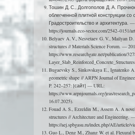
Тошин Д. С., Долгополов Д. А. Прочно
облегченной плитной конструкции со 
Градостроительство и архитектура. — 2
https://journals.eco-vector.com/2542–0151
Belyaev A. V., Nesvetaev G. V., Mailyan D. R.
structures // Materials Science Forum. — 
https://www.researchgate.net/publication/3
Layer_Slab_Reinforced_Concrete_Structure
Bugaevsky S., Sinkovskaya E., Ignatenko A. e
geometric shape // ARPN Journal of Engin
P. 242–257: [сайт] — URL:
https://www.arpnjournals.org/jeas/researc
16.07.2025).
Fouad A. S., Ezzeldin M., Assem A. A novel 
structures // Architecture and Engineerin
https://aej.spbgasu.ru/index.php/AE/articl
Guo L., Deng M., Zhang W. et al. Flexural be