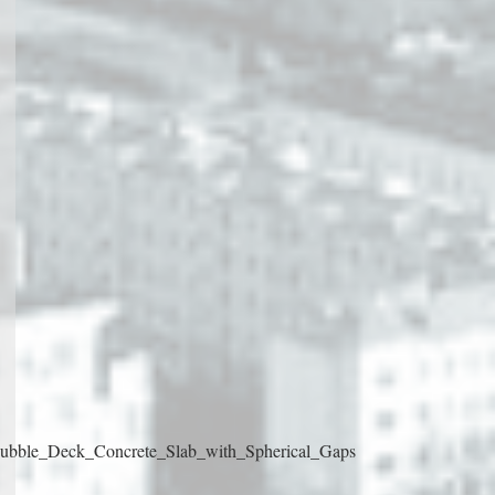
_Bubble_Deck_Concrete_Slab_with_Spherical_Gaps