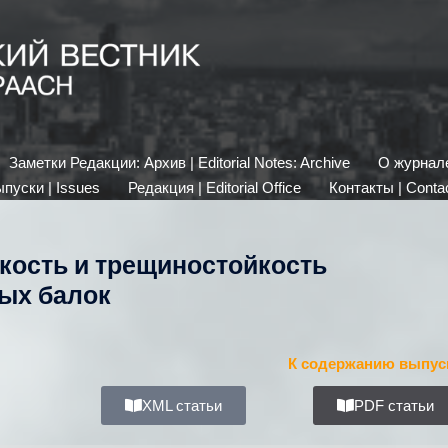
Заметки Редакции: Архив | Editorial Notes: Archive
О журнале 
пуски | Issues
Редакция | Editorial Office
Контакты | Conta
кость и трещиностойкость
ых балок
К содержанию выпус
XML статьи
PDF статьи