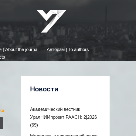
| About the journal
Авторам | To authors
cts
Новости
Академический вестник
ка
УралНИИпроект РААСН: 2|2026
(69)
Молодежь в современной науке