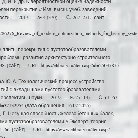
в Д. И. и др. К вероятностной оценке надежности
ей перекрытия // Изв. высш. учеб. заведений.
и. — 2017. — № 4 (370). — С. 267–271: [сайт] —
339286276_Review_of_modern_optimization_methods_for_bearing_syste
ые плиты перекрытия с пустотообразователями
проблемы развития архитектурно-строительного
[сайт] — URL: https://elibrary.ru/item.asp?id=25037875
ева Ю. А. Технологический процесс устройства
тий с вкладышами-пустотообразователями
рспективы науки. — 2019. — № 2 (113). — С. 61–67:
p?id=37132954 (дата обращения: 16.07.2025).
Д. Г. Несущая способность железобетонных балок,
и пустотообразователями // Эксперт: теория
66: [сайт] — URL: https://www.elibrary.ru/item.asp?
5).