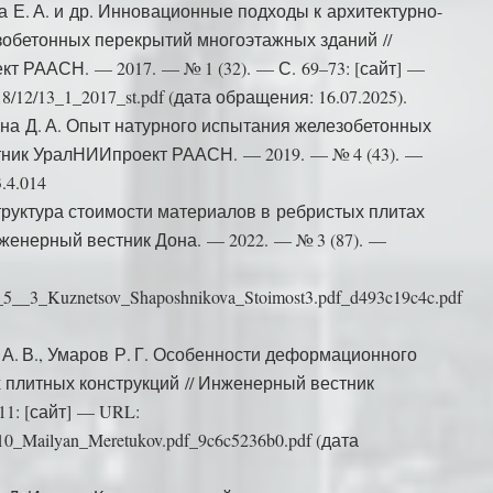
а Е. А. и др. Инновационные подходы к архитектурно-
обетонных перекрытий многоэтажных зданий //
 РААСН. — 2017. — № 1 (32). — С. 69–73: [сайт] —
2018/12/13_1_2017_st.pdf (дата обращения: 16.07.2025).
вина Д. А. Опыт натурного испытания железобетонных
тник УралНИИпроект РААСН. — 2019. — № 4 (43). —
.4.014
труктура стоимости материалов в ребристых плитах
женерный вестник Дона. — 2022. — № 3 (87). —
IVD_5__3_Kuznetsov_Shaposhnikova_Stoimost3.pdf_d493c19c4c.pdf
в А. В., Умаров Р. Г. Особенности деформационного
 плитных конструкций // Инженерный вестник
11: [сайт] — URL:
1__10_Mailyan_Meretukov.pdf_9c6c5236b0.pdf (дата