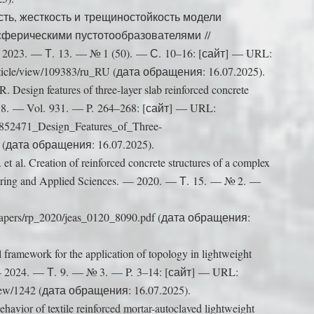
сть, жесткость и трещиностойкость модели
сферическими пустотообразователями //
023. — Т. 13. — № 1 (50). — С. 10–16: [сайт] — URL:
/article/view/109383/ru_RU (дата обращения: 16.07.2025).
 Design features of three-layer slab reinforced concrete
2018. — Vol. 931. — P. 264–268: [сайт] — URL:
27852471_Design_Features_of_Three-
s (дата обращения: 16.07.2025).
t al. Creation of reinforced concrete structures of a complex
eering and Applied Sciences. — 2020. — Т. 15. — № 2. —
h_papers/rp_2020/jeas_0120_8090.pdf (дата обращения:
framework for the application of topology in lightweight
g. — 2024. — Т. 9. — № 3. — P. 3–14: [сайт] — URL:
e/view/1242 (дата обращения: 16.07.2025).
havior of textile reinforced mortar-autoclaved lightweight