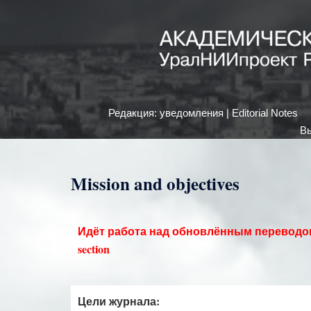
Редакция: уведомления | Editorial Notes
Вы
Mission and objectives
Идёт работа над обновлённым переводо
section
Цели журнала: