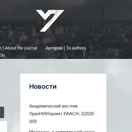
| About the journal
Авторам | To authors
cts
Новости
Академический вестник
УралНИИпроект РААСН: 2|2026
(69)
Молодежь в современной науке