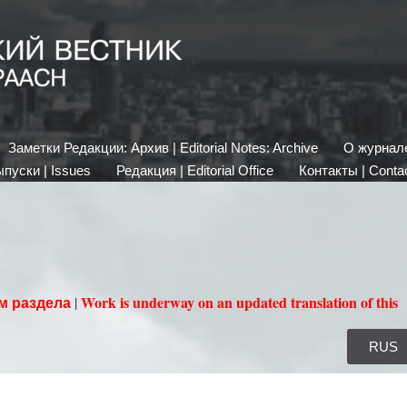
Заметки Редакции: Архив | Editorial Notes: Archive
О журнале 
пуски | Issues
Редакция | Editorial Office
Контакты | Conta
м раздела
Work is underway on an updated translation of this
|
RUS