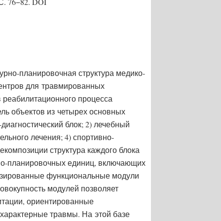
С. 76−82. DOI
турно-планировочная структура медико-
ентров для травмированных
в реабилитационного процесса
ль объектов из четырех основных
-диагностический блок; 2) лечебный
ельного лечения; 4) спортивно-
екомпозиции структура каждого блока
но-планировочных единиц, включающих
изированные функциональные модули
овокупность модулей позволяет
итации, ориентированные
 характерные травмы. На этой базе