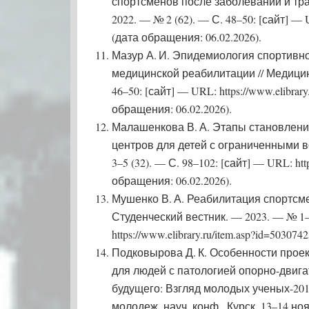
спортсменов после заболеваний и трав
2022. — № 2 (62). — С. 48–50: [сайт] — UR
(дата обращения: 06.02.2026).
Мазур А. И. Эпидемиология спортивно
медицинской реабилитации // Медицин
46–50: [сайт] — URL: https://www.elibrary
обращения: 06.02.2026).
Малашенкова В. А. Этапы становлени
центров для детей с ограниченными в
3–5 (32). — С. 98–102: [сайт] — URL: https
обращения: 06.02.2026).
Мушенко В. А. Реабилитация спортсме
Студенческий вестник. — 2023. — № 1–3
https://www.elibrary.ru/item.asp?id=50307
Подковырова Д. К. Особенности прое
для людей с патологией опорно-двига
будущего: Взгляд молодых ученых-2019
молодеж. науч. конф., Курск, 13–14 нояб