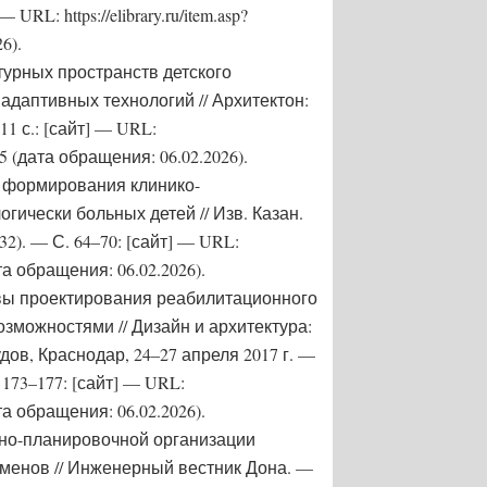
URL: https://elibrary.ru/item.asp?
6).
турных пространств детского
адаптивных технологий // Архитектон:
11 с.: [сайт] — URL:
585 (дата обращения: 06.02.2026).
ы формирования клинико-
гически больных детей // Изв. Казан.
(32). — С. 64–70: [сайт] — URL:
дата обращения: 06.02.2026).
овы проектирования реабилитационного
зможностями // Дизайн и архитектура:
удов, Краснодар, 24–27 апреля 2017 г. —
. 173–177: [сайт] — URL:
дата обращения: 06.02.2026).
рно-планировочной организации
менов // Инженерный вестник Дона. —