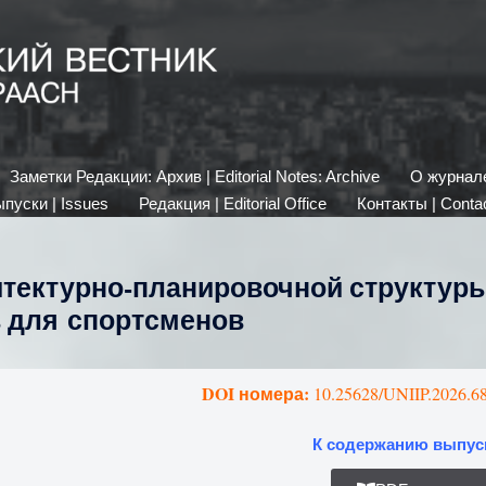
Заметки Редакции: Архив | Editorial Notes: Archive
О журнале 
пуски | Issues
Редакция | Editorial Office
Контакты | Conta
итектурно-планировочной структур
 для спортсменов
DOI номера:
10.25628/UNIIP.2026.68
К содержанию выпус