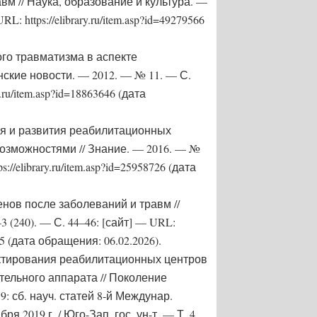
м // Наука, образование и культура. —
L: https://elibrary.ru/item.asp?id=49279566
го травматизма в аспекте
ские новости. — 2012. — № 11. — С.
.ru/item.asp?id=18863646 (дата
я и развития реабилитационных
озможностями // Знание. — 2016. — №
://elibrary.ru/item.asp?id=25958726 (дата
нов после заболеваний и травм //
 (240). — С. 44–46: [сайт] — URL:
425 (дата обращения: 06.02.2026).
ктирования реабилитационных центров
тельного аппарата // Поколение
: сб. науч. статей 8‑й Междунар.
ря 2019 г. / Юго-Зап. гос. ун-т. — Т. 4.