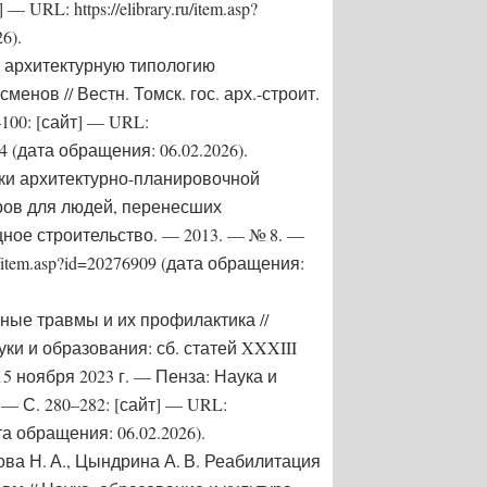
 URL: https://elibrary.ru/item.asp?
6).
а архитектурную типологию
енов // Вестн. Томск. гос. арх.-строит.
–100: [сайт] — URL:
084 (дата обращения: 06.02.2026).
ылки архитектурно-планировочной
ров для людей, перенесших
ное строительство. — 2013. — № 8. —
.ru/item.asp?id=20276909 (дата обращения:
вные травмы и их профилактика //
и и образования: сб. статей XXXIII
15 ноября 2023 г. — Пенза: Наука и
 — С. 280–282: [сайт] — URL:
дата обращения: 06.02.2026).
ова Н. А., Цындрина А. В. Реабилитация