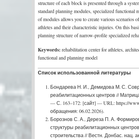
structure of each block is presented through a syste
standard planning modules, specialized functional mo
of modules allows you to create various scenarios of
athletes and their characteristic injuries. On this bas
planning structure of narrow-profile specialized reha
Keywords:
rehabilitation center for athletes, archi
functional and planning model
Список использованной литературы
Бондарева Н. И., Демидова М. С. Со
реабилитационных центров // Матрица
— С. 163–172: [сайт] — URL: https://www.
обращения: 06.02.2026).
Борознов С. А., Дереза П. А. Форми
структуры реабилитационных центров
строительства // Вестн. Донбас. нац. 