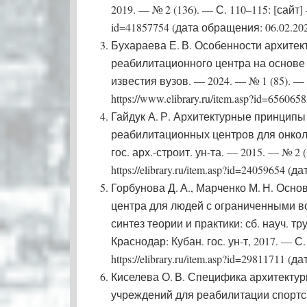
2019. — № 2 (136). — С. 110–115: [сайт] — 
id=41857754 (дата обращения: 06.02.202
Бухараева Е. В. Особенности архитек
реабилитационного центра на основе 
известия вузов. — 2024. — № 1 (85). — 
https://www.elibrary.ru/item.asp?id=65606
Гайдук А. Р. Архитектурные принцип
реабилитационных центров для онколо
гос. арх.-строит. ун-та. — 2015. — № 2 
https://elibrary.ru/item.asp?id=24059654 (
Горбунова Д. А., Марченко М. Н. Осн
центра для людей с ограниченными во
синтез теории и практики: сб. науч. тр
Краснодар: Кубан. гос. ун-т, 2017. — С
https://elibrary.ru/item.asp?id=29811711 (
Киселева О. В. Специфика архитекту
учреждений для реабилитации спортс