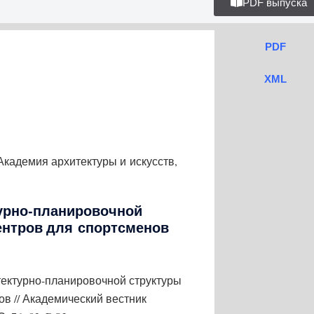
PDF выпуска
PDF
XML
кадемия архитектуры и искусств,
турно-планировочной
ентров для спортсменов
тектурно-планировочной структуры
в // Академический вестник