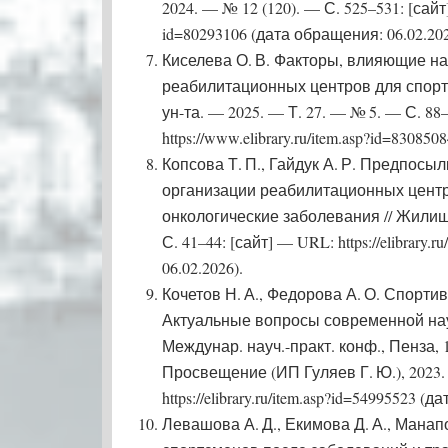
2024. — № 12 (120). — С. 525–531: [сайт] —
id=80293106 (дата обращения: 06.02.202
Киселева О. В. Факторы, влияющие н
реабилитационных центров для спортсм
ун-та. — 2025. — Т. 27. — № 5. — С. 88
https://www.elibrary.ru/item.asp?id=83085
Копсова Т. П., Гайдук А. Р. Предпос
организации реабилитационных цент
онкологические заболевания // Жилищ
С. 41–44: [сайт] — URL: https://elibrary
06.02.2026).
Кочетов Н. А., Федорова А. О. Спорти
Актуальные вопросы современной наук
Междунар. науч.-практ. конф., Пенза, 
Просвещение (ИП Гуляев Г. Ю.), 2023.
https://elibrary.ru/item.asp?id=54995523 (
Левашова А. Д., Екимова Д. А., Манап