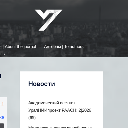
| About the journal
Авторам | To authors
cts
ы
Новости
Академический вестник
.1
УралНИИпроект РААСН: 2|2026
ка
(69)
Молодежь в современной науке