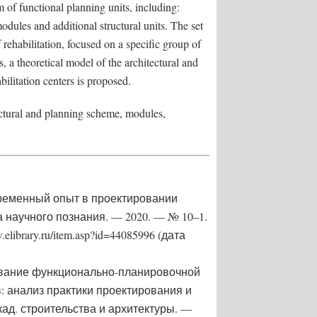
m of functional planning units, including:
dules and additional structural units. The set
 rehabilitation, focused on a specific group of
is, a theoretical model of the architectural and
bilitation centers is proposed.
tectural and planning scheme, modules,
временный опыт в проектировании
 научного познания. — 2020. — № 10–1.
elibrary.ru/item.asp?id=44085996 (дата
рование функционально-планировочной
: анализ практики проектирования и
акад. строительства и архитектуры. —