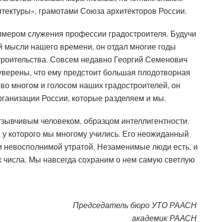
тектуры», грамотами Союза архитекторов России.
имером служения профессии градостроителя. Будучи
й мысли нашего времени, он отдал многие годы
троительства. Совсем недавно Георгий Семенович
уверены, что ему предстоит большая плодотворная
 во многом и голосом наших градостроителей, он
рганизации России, которые разделяем и мы.
зывчивым человеком, образцом интеллигентности.
 у которого мы многому учились. Его неожиданный
 и невосполнимой утратой. Незаменимые люди есть, и
х числа. Мы навсегда сохраним о нем самую светлую
Председатель бюро УТО РААСН
академик РААСН