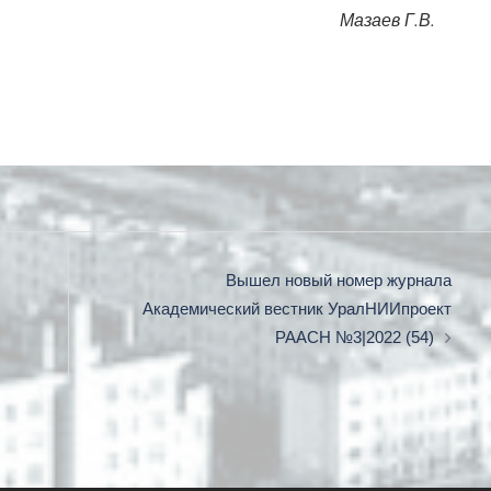
Мазаев Г.В.
Вышел новый номер журнала
Академический вестник УралНИИпроект
РААСН №3|2022 (54)