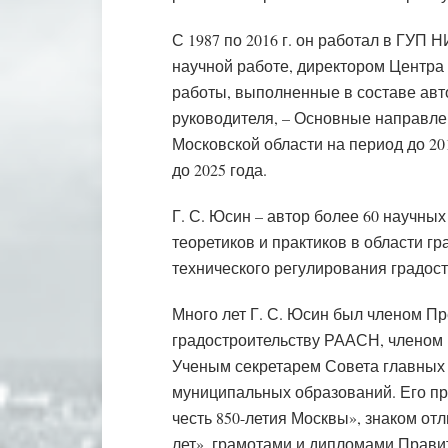
С 1987 по 2016 г. он работал в ГУП
научной работе, директором Центра
работы, выполненные в составе авто
руководителя, – Основные направле
Московской области на период до 20
до 2025 года.
Г. С. Юсин – автор более 60 научны
теоретиков и практиков в области г
технического регулирования градос
Много лет Г. С. Юсин был членом П
градостроительству РААСН, членом
Ученым секретарем Совета главных 
муниципальных образований. Его п
честь 850-летия Москвы», знаком от
лет», грамотами и дипломами Прави