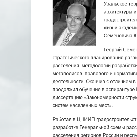
Уральское тер
архитектуры и
градостроител
жизни академи
Семеновича Ю
Георгий Семен
стратегического планирования разв
расселения, методологии разработк
мегаполисов, правового и норматив
деятельности. Окончив с отличием в 
продолжил обучение в аспирантуре 
диссертацию «Закономерности стру
систем населенных мест».
Работая в ЦНИИП градостроительств
разработке Генеральной схемы рас
расселения регионов России и респ