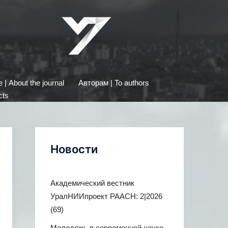
| About the journal
Авторам | To authors
cts
Новости
Академический вестник
УралНИИпроект РААСН: 2|2026
(69)
Молодежь в современной науке