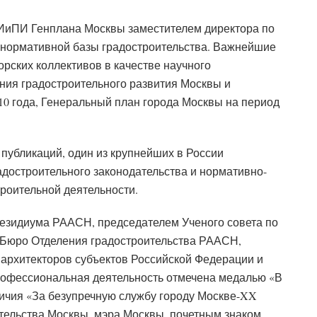
 НИиПИ Генплана Москвы заместителем директора по
 нормативной базы градостроительства. Важнейшие
рских коллективов в качестве научного
ния градостроительного развития Москвы и
10 года, Генеральный план города Москвы на период
х публикаций, один из крупнейших в России
радостроительного законодательства и нормативно-
троительной деятельности.
резидиума РААСН, председателем Ученого совета по
 Бюро Отделения градостроительства РААСН,
архитекторов субъектов Российской Федерации и
рофессиональная деятельность отмечена медалью «В
личия «За безупречную службу городу Москве-XX
тельства Москвы, мэра Москвы, почетным знаком