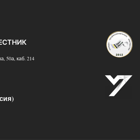
ЕСТНИК
а, 50а, каб. 214
сия)